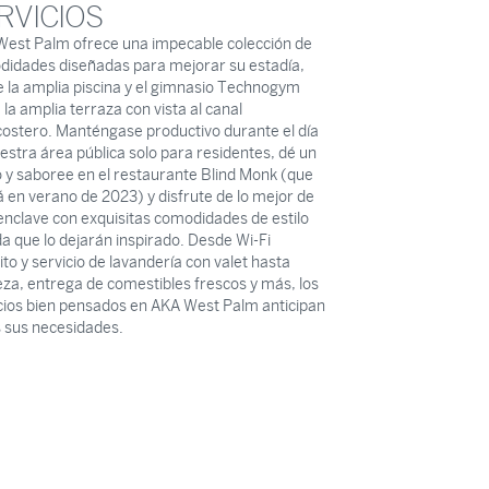
RVICIOS
est Palm ofrece una impecable colección de
idades diseñadas para mejorar su estadía,
 la amplia piscina y el gimnasio Technogym
 la amplia terraza con vista al canal
costero. Manténgase productivo durante el día
estra área pública solo para residentes, dé un
 y saboree en el restaurante Blind Monk (que
á en verano de 2023) y disfrute de lo mejor de
enclave con exquisitas comodidades de estilo
da que lo dejarán inspirado. Desde Wi-Fi
ito y servicio de lavandería con valet hasta
eza, entrega de comestibles frescos y más, los
cios bien pensados en AKA West Palm anticipan
 sus necesidades.