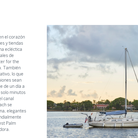
en el corazón
es y tiendas
na ecléctica
rales de
er for the
a. También
tivo, lo que
uniones sean
e de un día a
a solo minutos
el canal
ach se
ena, elegantes
undialmente
est Palm
adora.