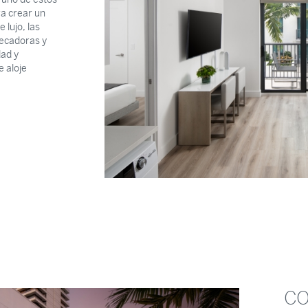
ra crear un
 lujo, las
secadoras y
dad y
e aloje
CO