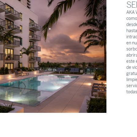
SE
AKA W
comod
desde
hasta
intra
en nu
sorbo
abrir
este 
de vi
gratu
limpi
servi
todas