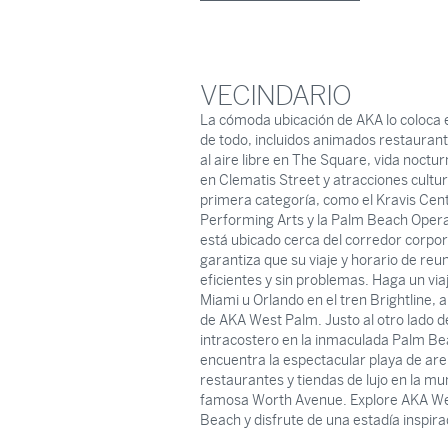
VECINDARIO
La cómoda ubicación de AKA lo coloca 
de todo, incluidos animados restaurant
al aire libre en The Square, vida noctur
en Clematis Street y atracciones cultu
primera categoría, como el Kravis Cent
Performing Arts y la Palm Beach Oper
está ubicado cerca del corredor corpora
garantiza que su viaje y horario de re
eficientes y sin problemas. Haga un viaj
Miami u Orlando en el tren Brightline, 
de AKA West Palm. Justo al otro lado d
intracostero en la inmaculada Palm Be
encuentra la espectacular playa de ar
restaurantes y tiendas de lujo en la m
famosa Worth Avenue. Explore AKA W
Beach y disfrute de una estadía inspir