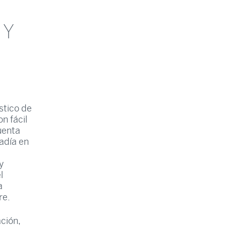
 Y
stico de
n fácil
uenta
tadía en
y
l
a
re.
ción,