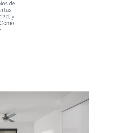
pios de
ertas
dad, y
. Como
e